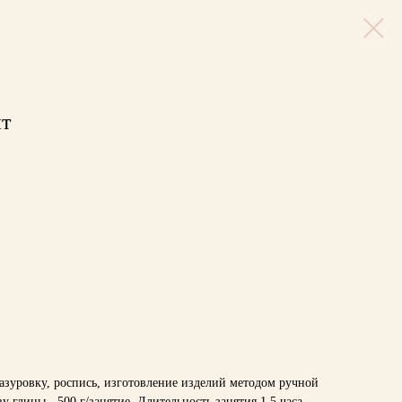
т
азуровку, роспись, изготовление изделий методом ручной
 глины - 500 г/занятие. Длительность занятия 1,5 часа.