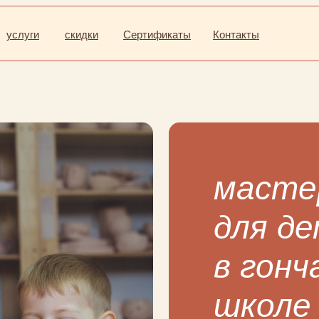
услуги
скидки
Сертификаты
Контакты
масте
для д
в гонч
школе