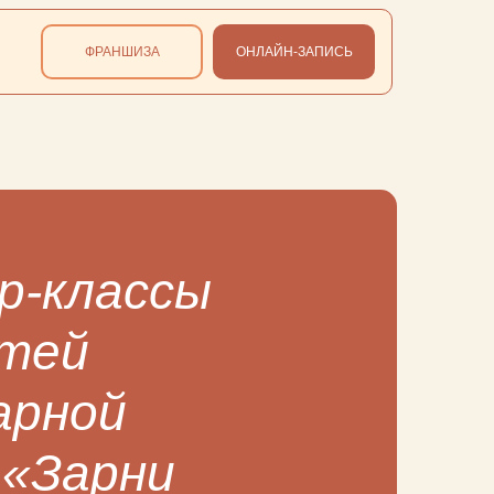
ФРАНШИЗА
ОНЛАЙН-ЗАПИСЬ
р-классы
етей
арной
 «Зарни