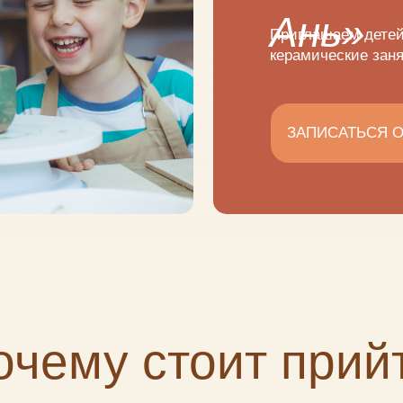
Ань»
Приглашаем детей 
керамические зан
ЗАПИСАТЬСЯ 
очему стоит прий