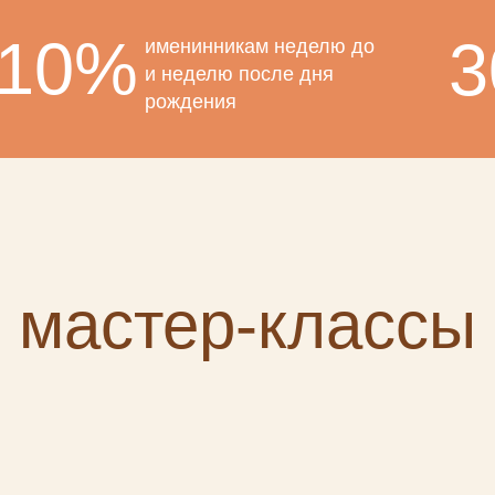
10%
именинникам неделю до
и неделю после дня
рождения
мастер-классы